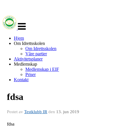
Veksle
navigasjon
Hjem
Om Idrettsskolen
Om Idrettsskolen
Våre partier
Aktivitetsplaner
Medlemskap
Medlemskap i EIF
Priser
Kontakt
fdsa
Postet av
Testklubb IR
den
13. jun 2019
fdsa